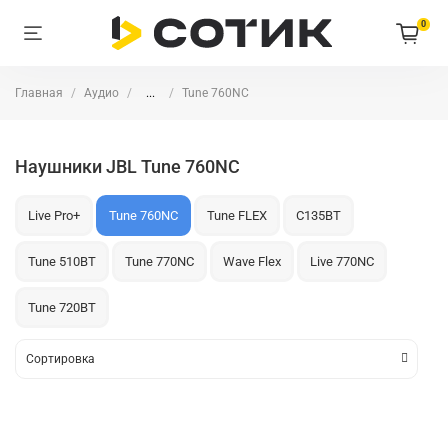
0
Главная
Аудио
...
Tune 760NC
Наушники JBL Tune 760NC
Live Pro+
Tune 760NC
Tune FLEX
C135BT
Tune 510BT
Tune 770NC
Wave Flex
Live 770NC
Tune 720BT