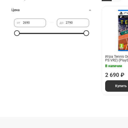
Цена
—
от
до
Игра Tennis O
PS VR2) (PlayS
В наличии
2 690 ₽
Купить