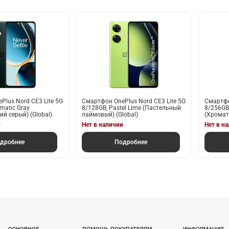
lus Nord CE3 Lite 5G
Смартфон OnePlus Nord CE3 Lite 5G
Смартфо
matic Gray
8/128GB, Pastel Lime (Пастельный
8/256GB,
й серый) (Global)
лаймовый) (Global)
(Хромат
и
Нет в наличии
Нет в н
дробнее
Подробнее