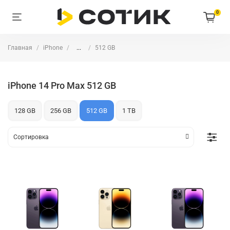
0
Главная
iPhone
...
512 GB
iPhone 14 Pro Max 512 GB
128 GB
256 GB
512 GB
1 TB