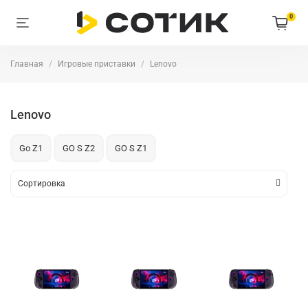
0
Главная
Игровые приставки
Lenovo
Lenovo
Go Z1
GO S Z2
GO S Z1