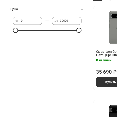
Цена
—
от
до
Смартфон Goog
Hazel (Орешни
В наличии
35 690 ₽
Купить