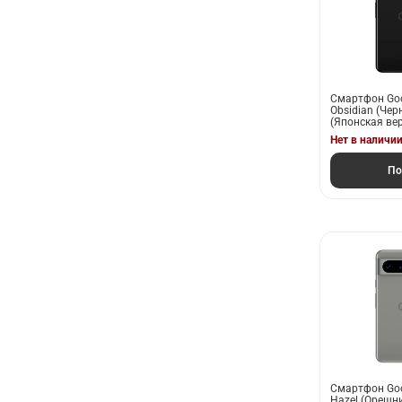
Смартфон Goog
Obsidian (Че
(Японская ве
Нет в наличи
По
Смартфон Goog
Hazel (Орешни