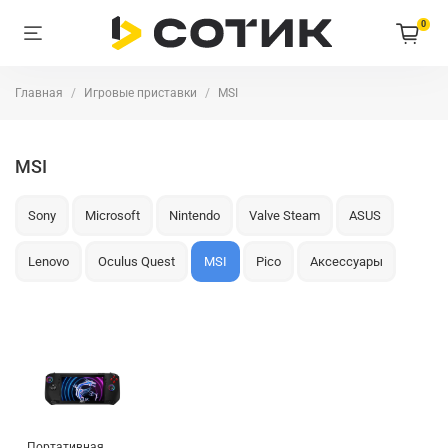
0
Главная
Игровые приставки
MSI
MSI
Sony
Microsoft
Nintendo
Valve Steam
ASUS
Lenovo
Oculus Quest
MSI
Pico
Аксессуары
Портативная