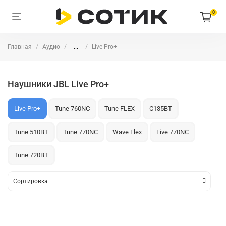
0
Главная
Аудио
...
Live Pro+
Наушники JBL Live Pro+
Live Pro+
Tune 760NC
Tune FLEX
C135BT
Tune 510BT
Tune 770NC
Wave Flex
Live 770NC
Tune 720BT