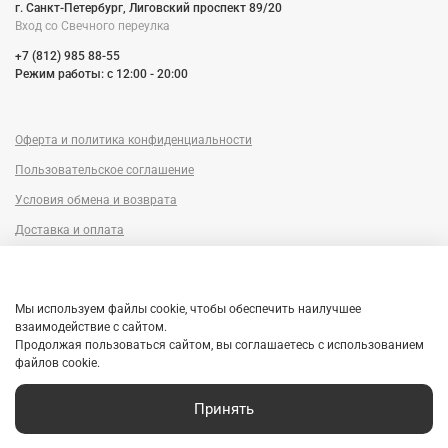
г. Санкт-Петербург, Лиговский проспект 89/20
Вход со Cвечного переулка
+7 (812) 985 88-55
Режим работы: c 12:00 - 20:00
Оферта и политика конфиденциальности
Пользовательское соглашение
Условия обмена и возврата
Доставка и оплата
Сервисный центр
Trade-in
Мы используем файлы cookie, чтобы обеспечить наилучшее
Гарантия
взаимодействие с сайтом.
Продолжая пользоваться сайтом, вы соглашаетесь с использованием
Рассрочка
файлов cookie.
Принять
Главная
Поиск
Корзина
Избранное
Профиль