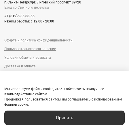
г. Санкт-Петербург, Лиговский проспект 89/20
Вход со Cвечного переулка
+7 (812) 985 88-55
Режим работы: c 12:00 - 20:00
Оферта и политика конфиденциальности
Пользовательское соглашение
Условия обмена и возврата
Доставка и оплата
Сервисный центр
Trade-in
Мы используем файлы cookie, чтобы обеспечить наилучшее
Гарантия
взаимодействие с сайтом.
Продолжая пользоваться сайтом, вы соглашаетесь с использованием
Рассрочка
файлов cookie.
Принять
Главная
Поиск
Корзина
Избранное
Профиль