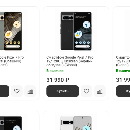
le Pixel 7 Pro
Смартфон Google Pixel 7 Pro
Смартфон
el (Орешник)
12/128GB, Obsidian (Черный
12/128G
рсия)
обсидиан) (Global)
(Global)
В наличии
В налич
31 990 ₽
31 9
Купить
К