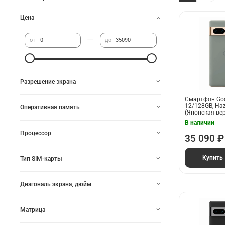
Цена
—
от
до
Разрешение экрана
Смартфон Goog
12/128GB, Haz
Оперативная память
(Японская ве
В наличии
Процессор
35 090 ₽
Купить
Тип SIM-карты
Диагональ экрана, дюйм
Матрица