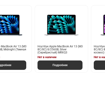
 MacBook Air 13 (M3
Ноутбук Apple MacBook Air 13 (M3
Ноутбук
B, Midnight (Темная
8С/8C) 8/256GB, Silver
8С/8C) 
(Серебристый) MRXQ3
космос)
и
Нет в наличии
Нет в н
дробнее
Подробнее