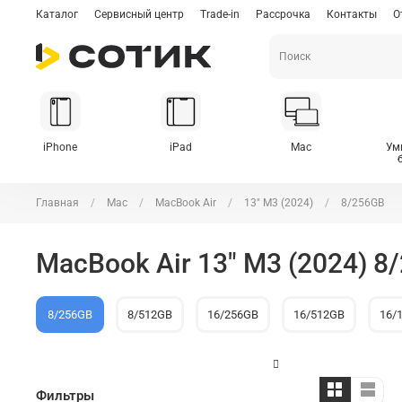
Каталог
Сервисный центр
Trade-in
Рассрочка
Контакты
О
iPhone
iPad
Mac
Ум
Главная
Mac
MacBook Air
13" M3 (2024)
8/256GB
MacBook Air 13" M3 (2024) 8
8/256GB
8/512GB
16/256GB
16/512GB
16/
Фильтры