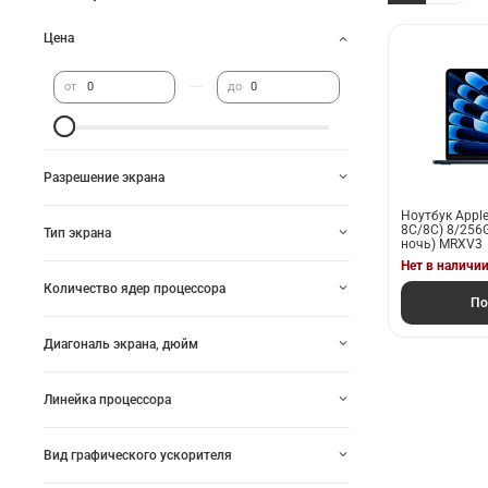
Цена
—
от
до
Разрешение экрана
Ноутбук Apple
8С/8C) 8/256G
Тип экрана
ночь) MRXV3
Нет в наличи
Количество ядер процессора
По
Диагональ экрана, дюйм
Линейка процессора
Вид графического ускорителя