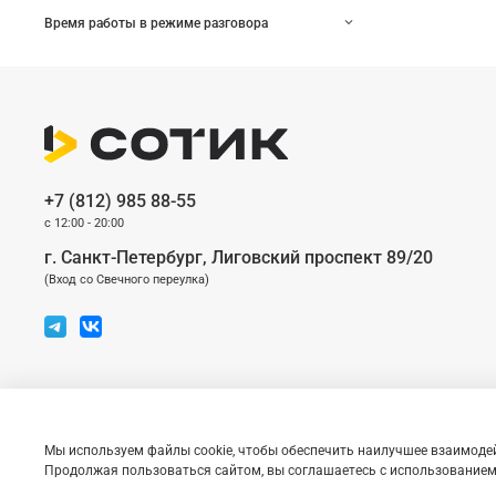
Время работы в режиме разговора
+7 (812) 985 88-55
c 12:00 - 20:00
г. Санкт-Петербург, Лиговский проспект 89/20
(Вход со Cвечного переулка)
© 2026 «Сотик» — магазин оригинальной техники по доступным ценам
Мы используем файлы cookie, чтобы обеспечить наилучшее взаимодей
Сайт носит сугубо информационный характер и не является публичной офертой
Продолжая пользоваться сайтом, вы соглашаетесь с использованием 
логотип Apple являются зарегистрированными товарными знаками компании App
является знаком обслуживания компании Apple Inc.