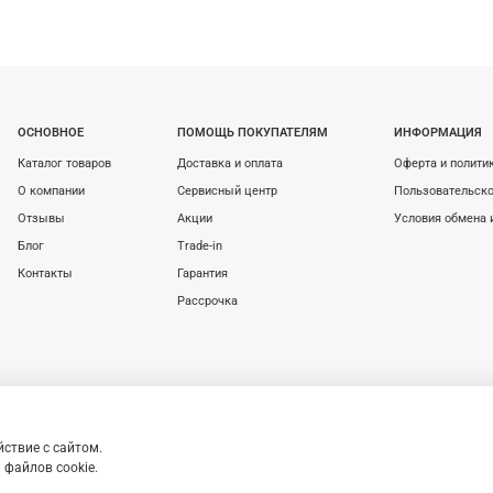
ОСНОВНОЕ
ПОМОЩЬ ПОКУПАТЕЛЯМ
ИНФОРМАЦИЯ
Каталог товаров
Доставка и оплата
Оферта и полити
О компании
Сервисный центр
Пользовательско
Отзывы
Акции
Условия обмена 
Блог
Trade-in
Контакты
Гарантия
Рассрочка
ствие с сайтом.
, определяемой Статьей 437 (2) ГК РФ.
Apple и
Любое использование контента бе
файлов cookie.
le Inc. в США и других странах. App Store