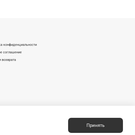
ка конфиденциальности
е соглашение
и возврата
Принять
з письменного разрешения запрещено.