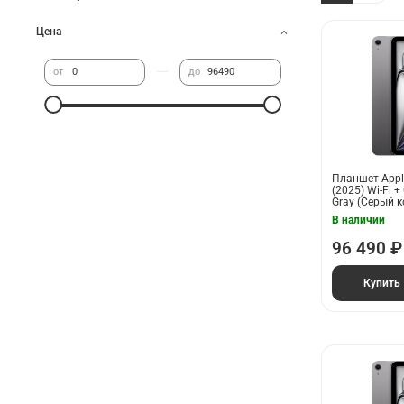
Цена
—
от
до
Планшет Apple
(2025) Wi-Fi +
Gray (Серый 
В наличии
96 490 ₽
Купить