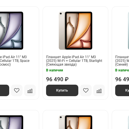
 iPad Air 11" M3
Планшет Apple iPad Air 11" M3
Планшет 
 Cellular 1TB, Space
(2025) Wi-Fi + Cellular 1TB, Starlight
(2025) Wi
космос)
(Сияющая звезда)
(Синий)
В наличии
В налич
96 490 ₽
96 4
Купить
К