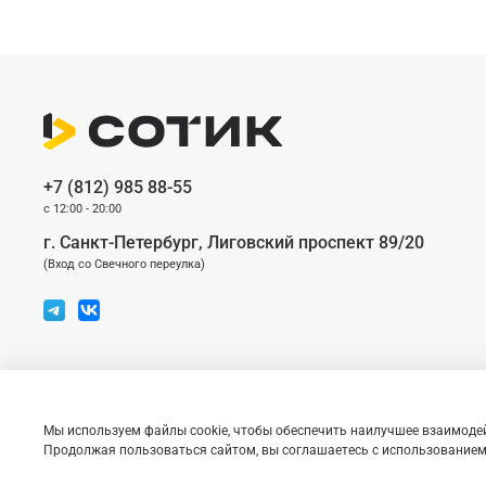
+7 (812) 985 88-55
c 12:00 - 20:00
г. Санкт-Петербург, Лиговский проспект 89/20
(Вход со Cвечного переулка)
© 2026 «Сотик» — магазин оригинальной техники по доступным ценам
Мы используем файлы cookie, чтобы обеспечить наилучшее взаимодей
Сайт носит сугубо информационный характер и не является публичной офертой
Продолжая пользоваться сайтом, вы соглашаетесь с использованием 
логотип Apple являются зарегистрированными товарными знаками компании App
является знаком обслуживания компании Apple Inc.