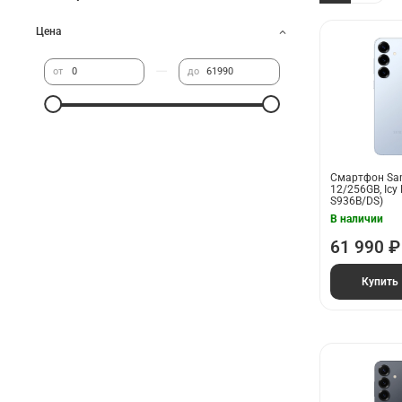
Цена
—
от
до
Смартфон Sam
12/256GB, Icy 
S936B/DS)
В наличии
61 990 ₽
Купить