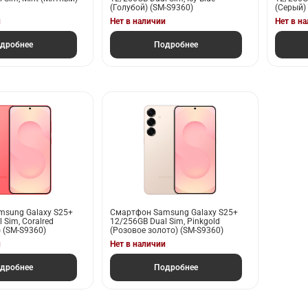
(Голубой) (SM-S9360)
(Серый)
и
Нет в наличии
Нет в н
дробнее
Подробнее
sung Galaxy S25+
Смартфон Samsung Galaxy S25+
 Sim, Coralred
12/256GB Dual Sim, Pinkgold
 (SM-S9360)
(Розовое золото) (SM-S9360)
и
Нет в наличии
дробнее
Подробнее