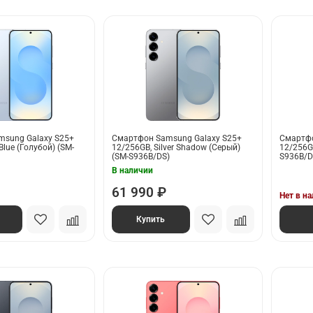
sung Galaxy S25+
Смартфон Samsung Galaxy S25+
Смартфо
Blue (Голубой) (SM-
12/256GB, Silver Shadow (Серый)
12/256GB
(SM-S936B/DS)
S936B/D
В наличии
61 990 ₽
Нет в н
Купить