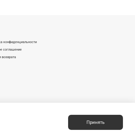
ка конфиденциальности
е соглашение
и возврата
Принять
з письменного разрешения запрещено.