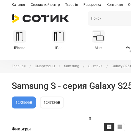
Каталог
Сервисный центр
Trade-in
Рассрочка
Контакты
О
iPhone
iPad
Mac
Ум
Главная
Смартфоны
Samsung
S - серия
Galaxy S25
Samsung S - серия Galaxy S2
12/256GB
12/512GB
Фильтры