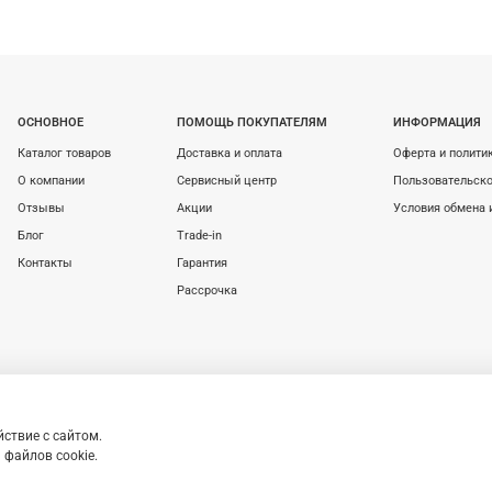
ОСНОВНОЕ
ПОМОЩЬ ПОКУПАТЕЛЯМ
ИНФОРМАЦИЯ
Каталог товаров
Доставка и оплата
Оферта и полити
О компании
Сервисный центр
Пользовательско
Отзывы
Акции
Условия обмена 
Блог
Trade-in
Контакты
Гарантия
Рассрочка
ствие с сайтом.
, определяемой Статьей 437 (2) ГК РФ.
Apple и
Любое использование контента бе
файлов cookie.
le Inc. в США и других странах. App Store