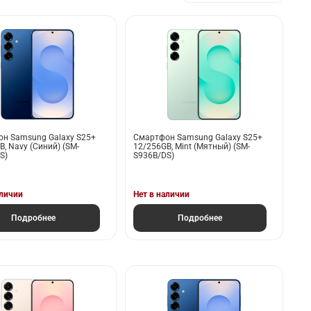
н Samsung Galaxy S25+
Смартфон Samsung Galaxy S25+
, Navy (Синий) (SM-
12/256GB, Mint (Мятный) (SM-
S)
S936B/DS)
аличии
Нет в наличии
Подробнее
Подробнее