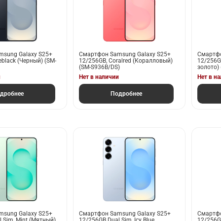
sung Galaxy S25+
Смартфон Samsung Galaxy S25+
Смартфо
eblack (Черный) (SM-
12/256GB, Coralred (Коралловый)
12/256G
(SM-S936B/DS)
золото)
и
Нет в наличии
Нет в н
дробнее
Подробнее
sung Galaxy S25+
Смартфон Samsung Galaxy S25+
Смартфо
 Sim, Mint (Мятный)
12/256GB Dual Sim, Icy Blue
12/256GB