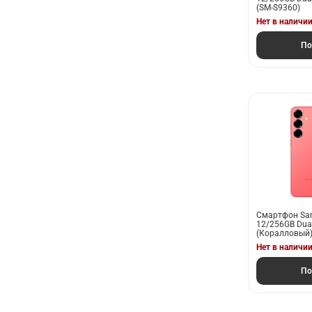
(SM-S9360)
Нет в наличи
По
Смартфон Sam
12/256GB Dual
(Коралловый)
Нет в наличи
По