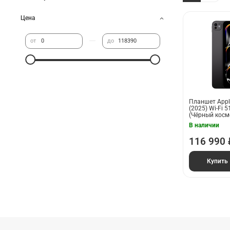
Цена
—
от
до
Планшет Apple
(2025) Wi-Fi 5
(Чёрный косм
В наличии
116 990 
Купить