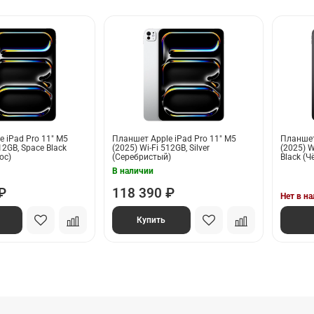
 iPad Pro 11" M5
Планшет Apple iPad Pro 11" M5
Планшет
12GB, Space Black
(2025) Wi-Fi 512GB, Silver
(2025) W
ос)
(Серебристый)
Black (
В наличии
₽
118 390 ₽
Нет в н
Купить