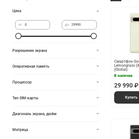
Цена
—
от
до
Разрешение экрана
Смартфон Goog
Lemongrass (
Оперативная память
(Global)
В наличии
Процессор
29 990 ₽
Купить
Тип SIM-карты
Диагональ экрана, дюйм
Матрица