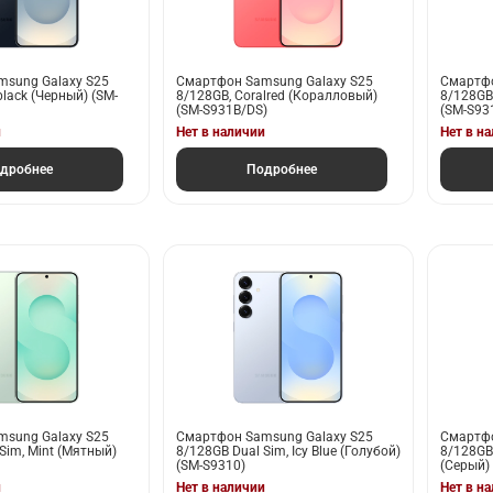
sung Galaxy S25
Смартфон Samsung Galaxy S25
Смартфо
black (Черный) (SM-
8/128GB, Coralred (Коралловый)
8/128GB,
(SM-S931B/DS)
(SM-S93
и
Нет в наличии
Нет в н
дробнее
Подробнее
sung Galaxy S25
Смартфон Samsung Galaxy S25
Смартфо
Sim, Mint (Мятный)
8/128GB Dual Sim, Icy Blue (Голубой)
8/128GB 
(SM-S9310)
(Серый)
и
Нет в наличии
Нет в н