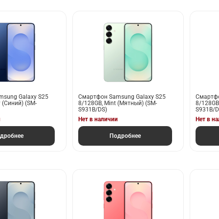
sung Galaxy S25
Смартфон Samsung Galaxy S25
Смартфо
 (Синий) (SM-
8/128GB, Mint (Мятный) (SM-
8/128GB,
S931B/DS)
S931B/D
и
Нет в наличии
Нет в н
дробнее
Подробнее