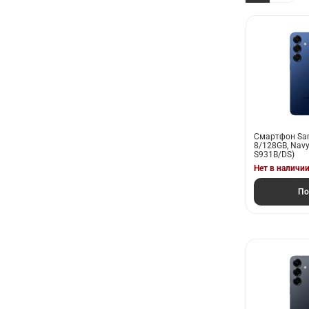
Смартфон Sam
8/128GB, Navy
S931B/DS)
Нет в наличи
По