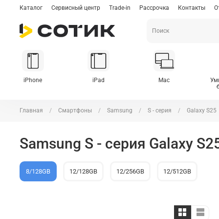
Каталог
Сервисный центр
Trade-in
Рассрочка
Контакты
О
iPhone
iPad
Mac
Ум
Главная
Смартфоны
Samsung
S - серия
Galaxy S25
Samsung S - серия Galaxy S2
8/128GB
12/128GB
12/256GB
12/512GB