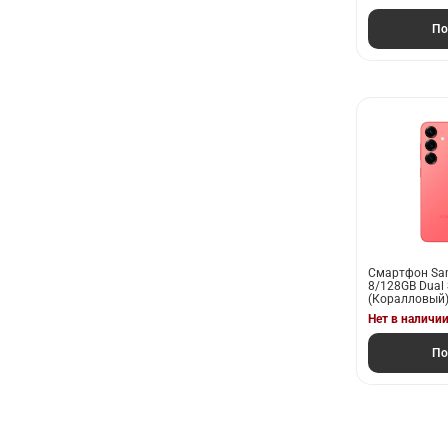
По
Смартфон Sam
8/128GB Dual 
(Коралловый)
Нет в наличи
По