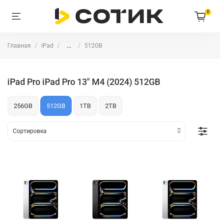
0
Главная
iPad
...
512GB
iPad Pro iPad Pro 13" M4 (2024) 512GB
256GB
512GB
1TB
2TB