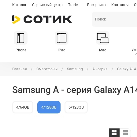
Каталог
Сервисный центр
Trade-in
Рассрочка
Контакты
О
iPhone
iPad
Mac
Ум
Главная
Смартфоны
Samsung
A - серия
Galaxy A14
Samsung A - серия Galaxy A1
4/64GB
4/128GB
6/128GB