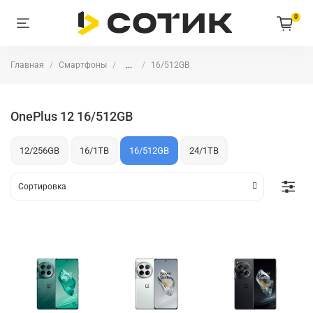
0
Главная
Смартфоны
...
16/512GB
OnePlus 12 16/512GB
12/256GB
16/1TB
16/512GB
24/1TB