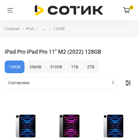
0
Главная
iPad
...
128GB
iPad Pro iPad Pro 11" M2 (2022) 128GB
128GB
256GB
512GB
1TB
2TB