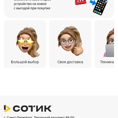
Большой выбор
Своя доставка
Техника о
г. Санкт-Петербург, Лиговский проспект 89/20