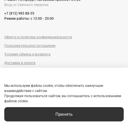
Вход со Cвечного переулка
+7 (812) 985 88-55
Режим работы: c 12:00 - 20:00
Оферта и политика конфиденциальности
Пользовательское соглашение
Условия обмена и возврата
Доставка и оплата
Сервисный центр
Trade-in
Мы используем файлы cookie, чтобы обеспечить наилучшее
Гарантия
взаимодействие с сайтом.
Продолжая пользоваться сайтом, вы соглашаетесь с использованием
Рассрочка
файлов cookie.
Принять
Главная
Поиск
Корзина
Избранное
Профиль